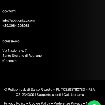
CONTATTI
info@poligonilab.com
+39.0984.208081
DOVE SIAMO
Via Nazionale, 7
Santo Stefano di Rogliano
(Cosenza)
©
PoligoniLab di Santo Rizzuto
– PI: IT03293780783 – REA:
CS-234009 |
Supporto clienti
|
Collaboriamo
Privacy Policy
–
Cookie Policy
–
Preferenze Privacy
–
Notice