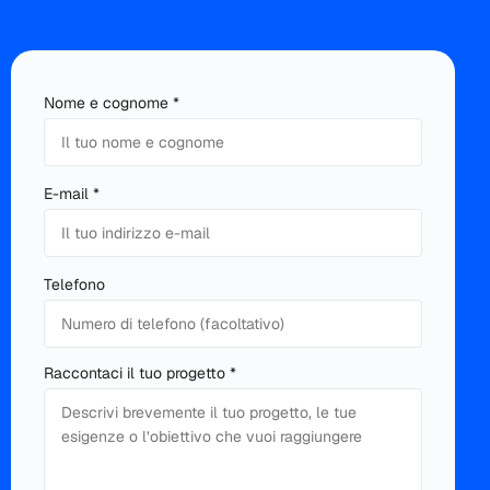
Nome e cognome *
Si
E-mail *
prega
di
lasciare
Si
Telefono
vuoto
prega
questo
di
campo.
lasciare
Raccontaci il tuo progetto *
vuoto
questo
campo.