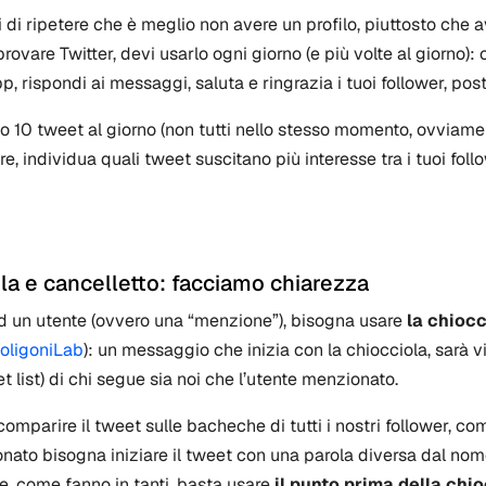
i ripetere che è meglio non avere un profilo, piuttosto che av
 provare Twitter, devi usarlo ogni giorno (e più volte al giorn
app, rispondi ai messaggi, saluta e ringrazia i tuoi follower, pos
no 10 tweet al giorno (non tutti nello stesso momento, ovviame
ire, individua quali tweet suscitano più interesse tra i tuoi fol
ola e cancelletto: facciamo chiarezza
d un utente (ovvero una “menzione”), bisogna usare
la chiocc
oligoniLab
): un messaggio che inizia con la chiocciola, sarà vi
t list) di chi segue sia noi che l’utente menzionato.
omparire il tweet sulle bacheche di tutti i nostri follower, co
ato bisogna iniziare il tweet con una parola diversa dal nome
e, come fanno in tanti, basta usare
il punto prima della chi