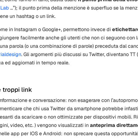
iLab
…”); il punto prima della menzione è superfluo se la menz
iene un hashtag o un link.
 come in Instagram o Google+, permettono invece di
etichettare
ggiungere facilmente anche gli utenti che non ci seguono con l
 una parola (o una combinazione di parole) preceduta dal can
rialdesign
. Gli argomenti più discussi su Twitter, diventano TT 
ca ed aggiornati in tempo reale.
 troppi link
 informazione e conversazione: non esagerare con l’autopromoz
imenticare che chi usa Twitter da smartphone potrebbe infastid
anti da scaricare o non ottimizzate per dispositivi mobili. R
gini, video, etc. ) vengono visualizzati in
anteprima direttam
nelle app per IOS e Android: non sprecare questa opportunità