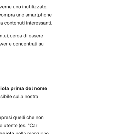
erne uno inutilizzato.
o): compra uno smartphone
ta contenuti interessanti.
nte), cerca di essere
lower e concentrati su
iola prima del nome
sibile sulla nostra
mpresi quelli che non
 utente (es: “Cari
occiola
nella menzione