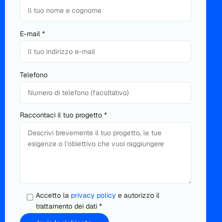
Si
E-mail *
prega
di
lasciare
Si
Telefono
vuoto
prega
questo
di
campo.
lasciare
Raccontaci il tuo progetto *
vuoto
questo
campo.
Accetto la
privacy policy
e autorizzo il
trattamento dei dati *